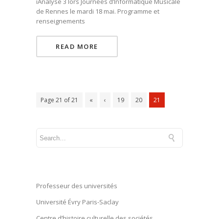
iAnalyse 3 lors Journées d’Informatique Musicale
de Rennes le mardi 18 mai. Programme et
renseignements
READ MORE
Page 21 of 21
«
‹
19
20
21
Professeur des universités
Université Évry Paris-Saclay
Centre d’histoire culturelle des sociétés