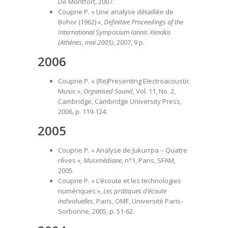
De Montfort, 2007.
Couprie P. « Une analyse détaillée de
Bohor (1962) »,
Definitive Proceedings of the
International Symposium Iannis Xenakis
(Athènes, mai 2005)
, 2007, 9 p.
2006
Couprie P. « (Re)Presenting Electroacoustic
Music »,
Organised Sound
, Vol. 11, No. 2,
Cambridge, Cambridge University Press,
2006, p. 119-124.
2005
Couprie P. « Analyse de Jukurrpa – Quatre
rêves »,
Musimédiane
, n°1, Paris, SFAM,
2005.
Couprie P. « L’écoute et les technologies
numériques »,
Les pratiques d’écoute
individuelles
, Paris, OMF, Université Paris-
Sorbonne, 2005, p. 51-62.