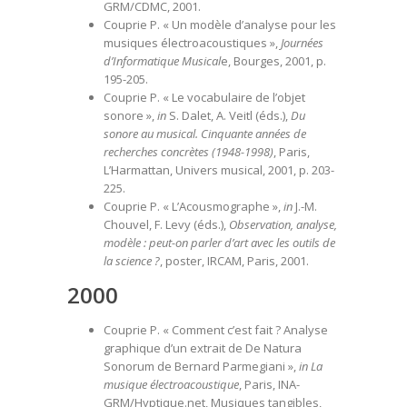
GRM/CDMC, 2001.
Couprie P. « Un modèle d’analyse pour les
musiques électroacoustiques »,
Journées
d’Informatique Musical
e, Bourges, 2001, p.
195-205.
Couprie P. « Le vocabulaire de l’objet
sonore »,
in
S. Dalet, A. Veitl (éds.),
Du
sonore au musical. Cinquante années de
recherches concrètes (1948-1998)
, Paris,
L’Harmattan, Univers musical, 2001, p. 203-
225.
Couprie P. « L’Acousmographe »,
in
J.-M.
Chouvel, F. Levy (éds.),
Observation, analyse,
modèle : peut-on parler d’art avec les outils de
la science ?
, poster, IRCAM, Paris, 2001.
2000
Couprie P. « Comment c’est fait ? Analyse
graphique d’un extrait de De Natura
Sonorum de Bernard Parmegiani »,
in La
musique électroacoustique
, Paris, INA-
GRM/Hyptique.net, Musiques tangibles,