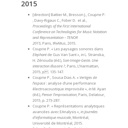
2015
[direction] Battier M., Bresson J., Couprie P.
, Davy-Rigaux C., Fober D. et al.,
Proceedings of the First International
Conference on Technologies for Music Notation
and Representation – TENOR
2015,
Paris, IReMus, 2015.
Couprie P. « Les paysages sonores dans
Elephant
de Gus Van Sant »,
in
L. Stranska,
H. Zénouda (éd.),
Son-Image-Geste. Une
interaction illusoire ?
, Paris, L’Harmattan,
2015, p. 135-147.
Couprie P., Sousa Dias A. «
Vertiges de
l’espace
: analyse d’une performance
électroacoustique improvisée »,
in
M. Ayari
(éd.),
Penser l’improvisation
, Paris, Delatour,
2015, p. 273-287.
Couprie P. « Représentations analytiques
avancées avec EAnalysis »,
in Journées
d’informatique musicale
, Montréal,
Université de Montréal, 2015.