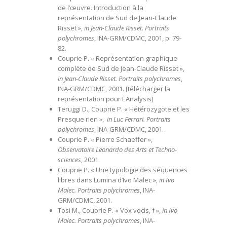
de l’œuvre. Introduction à la
représentation de Sud de Jean-Claude
Risset »,
in Jean-Claude Risset. Portraits
polychromes
, INA-GRM/CDMC, 2001, p. 79-
82.
Couprie P. « Représentation graphique
complète de Sud de Jean-Claude Risset »,
in
Jean-Claude Risset. Portraits polychromes
,
INA-GRM/CDMC, 2001. [
télécharger la
représentation pour EAnalysis
]
Teruggi D., Couprie P. « Hétérozygote et les
Presque rien »,
in
Luc Ferrari. Portraits
polychromes
, INA-GRM/CDMC, 2001.
Couprie P. « Pierre Schaeffer »,
Observatoire Leonardo des Arts et Techno-
sciences
, 2001.
Couprie P. « Une typologie des séquences
libres dans Lumina d’Ivo Malec »,
in
Ivo
Malec. Portraits polychromes
, INA-
GRM/CDMC, 2001.
Tosi M., Couprie P. « Vox vocis, f »,
in
Ivo
Malec. Portraits polychromes
, INA-