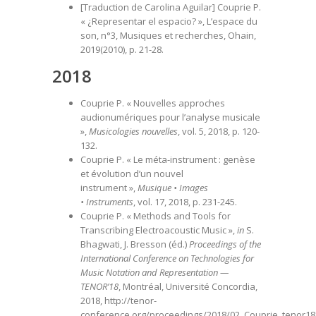
[Traduction de Carolina Aguilar] Couprie P.
« ¿Representar el espacio? », L’espace du
son, n°3, Musiques et recherches, Ohain,
2019(2010), p. 21-28.
2018
Couprie P. « Nouvelles approches
audionumériques pour l’analyse musicale
»,
Musicologies nouvelles
, vol. 5, 2018, p. 120-
132.
Couprie P. « Le méta-instrument : genèse
et évolution d’un nouvel
instrument »,
Musique • Images
• Instruments
, vol. 17, 2018, p. 231-245.
Couprie P. « Methods and Tools for
Transcribing Electroacoustic Music »,
in
S.
Bhagwati, J. Bresson (éd.)
Proceedings of the
International Conference on Technologies for
Music Notation and Representation —
TENOR’18
, Montréal, Université Concordia,
2018,
http://tenor-
conference.org/proceedings/2018/02_Couprie_tenor18