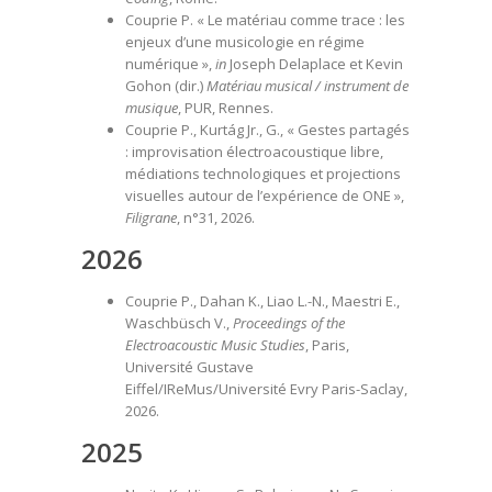
Couprie P. « Le matériau comme trace : les
enjeux d’une musicologie en régime
numérique »,
in
Joseph Delaplace et Kevin
Gohon (dir.)
Matériau musical / instrument de
musique
, PUR, Rennes.
Couprie P., Kurtág Jr., G., « Gestes partagés
: improvisation électroacoustique libre,
médiations technologiques et projections
visuelles autour de l’expérience de ONE »,
Filigrane
, n°31, 2026.
2026
Couprie P., Dahan K., Liao L.-N., Maestri E.,
Waschbüsch V.,
Proceedings of the
Electroacoustic Music Studies
, Paris,
Université Gustave
Eiffel/IReMus/Université Evry Paris-Saclay,
2026.
2025