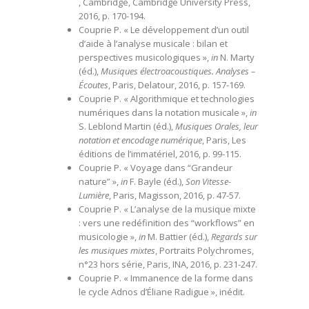
, Cambridge, Cambridge University Press,
2016, p. 170-194.
Couprie P. « Le développement d’un outil
d’aide à l’analyse musicale : bilan et
perspectives musicologiques »,
in
N. Marty
(éd.),
Musiques électroacoustiques. Analyses –
Écoutes
, Paris, Delatour, 2016, p. 157-169.
Couprie P. « Algorithmique et technologies
numériques dans la notation musicale »,
in
S. Leblond Martin (éd.),
Musiques Orales, leur
notation et encodage numérique
, Paris, Les
éditions de l’immatériel, 2016, p. 99-115.
Couprie P. « Voyage dans “Grandeur
nature”
»,
in
F. Bayle (éd.),
Son Vitesse-
Lumière
, Paris, Magisson, 2016, p. 47-57.
Couprie P. « L’analyse de la musique mixte
: vers une redéfinition des “workflows” en
musicologie »,
in
M. Battier (éd.),
Regards sur
les musiques mixtes
, Portraits Polychromes,
n°23 hors série, Paris, INA, 2016, p. 231-247.
Couprie P. « Immanence de la forme dans
le cycle Adnos d’Éliane Radigue », inédit.