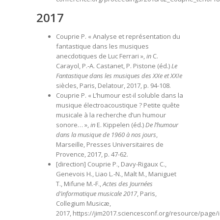
2017
Couprie P. « Analyse et représentation du
fantastique dans les musiques
anecdotiques de Luc Ferrari »,
in
C.
Carayol, P.-A. Castanet, P. Pistone (éd.)
Le
Fantastique dans les musiques des XXe et XXIe
siècles, Paris, Delatour, 2017, p. 94-108.
Couprie P. « L’humour est-il soluble dans la
musique électroacoustique ? Petite quête
musicale à la recherche d’un humour
sonore… »,
in
E. Kippelen (éd.)
De l’humour
dans la musique de 1960 à nos jours
,
Marseille, Presses Universitaires de
Provence, 2017, p. 47-62.
[direction] Couprie P., Davy-Rigaux C.,
Genevois H., Liao L.-N., Malt M., Maniguet
T., Mifune M.-F.,
Actes des Journées
d’informatique musicale 2017
, Paris,
Collegium Musicæ,
2017, https://jim2017.sciencesconf.org/resource/page/i