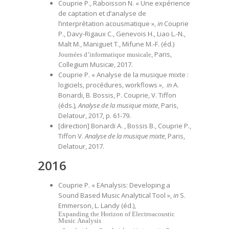
Couprie P., Raboisson N. « Une expérience
de captation et d’analyse de
l’interprétation acousmatique »,
in
Couprie
P., Davy-Rigaux C., Genevois H., Liao L.-N.,
Malt M., Maniguet T., Mifune M.-F. (éd.)
, Paris,
Journées d’informatique musicale
Collegium Musicæ, 2017.
Couprie P. « Analyse de la musique mixte :
logiciels, procédures, workflows »,
in
A.
Bonardi, B. Bossis, P. Couprie, V. Tiffon
(éds.)
,
Analyse de la musique mixte
, Paris,
Delatour, 2017, p. 61-79.
[direction] Bonardi A. , Bossis B., Couprie P.,
Tiffon V.
Analyse de la musique mixte
, Paris,
Delatour, 2017.
2016
Couprie P. « EAnalysis: Developing a
Sound Based Music Analytical Tool »,
in
S.
Emmerson, L. Landy (éd.),
Expanding the Horizon of Electroacoustic
Music Analysis