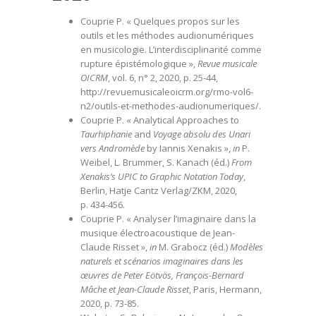
Couprie P. « Quelques propos sur les
outils et les méthodes audionumériques
en musicologie. L’interdisciplinarité comme
rupture épistémologique »,
Revue musicale
OICRM
, vol. 6, n° 2, 2020, p. 25-44,
http://revuemusicaleoicrm.org/rmo-vol6-
n2/outils-et-methodes-audionumeriques/
.
Couprie P. « Analytical Approaches to
Taurhiphanie
and
Voyage absolu des Unari
vers Andromède
by Iannis Xenakis »,
in
P.
Weibel, L. Brummer, S. Kanach (éd.)
From
Xenakis’s UPIC to Graphic Notation Today
,
Berlin, Hatje Cantz Verlag/ZKM, 2020,
p. 434-456.
Couprie P. « Analyser l’imaginaire dans la
musique électroacoustique de Jean-
Claude Risset »,
in
M. Grabocz (éd.)
Modèles
naturels et scénarios imaginaires dans les
œuvres de Peter Eötvös, François-Bernard
Mâche et Jean-Claude Risset
, Paris, Hermann,
2020, p. 73-85.