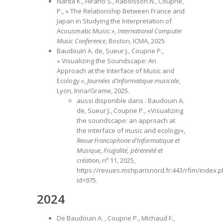
Narita K., Hirano S., Raboisson N., Couprie,
P., « The Relationship Between France and
Japan in Studying the Interpretation of
Acousmatic Music »,
International Computer
Music Conference
, Boston, ICMA, 2025.
Baudouin A. de, Sueur J., Couprie P.,
« Visualizing the Soundscape: An
Approach at the Interface of Music and
Ecology »,
Journées d’informatique musicale
,
Lyon, Inria/Grame, 2025.
aussi disponible dans : Baudouin A.
de, Sueur J., Couprie P., «Visualizing
the soundscape: an approach at
the interface of music and ecology»,
Revue Francophone d’Informatique et
Musique
,
Frugalité, pérennité et
o
création
, n
11, 2025,
https://revues.mshparisnord.fr:443/rfim/index.
id=975
.
2024
De Baudouin A. , Couprie P., Michaud F.,