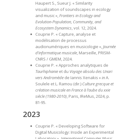
Haupert S., Sueur J. « Similarity
visualization of soundscapes in ecology
and music »,
Frontiers in Ecology and
Evolution-Population, Community, and
Ecosystem Dynamics
, vol. 12, 2024.
Couprie P. « Capture, analyse et
modélisation de processus
audionumériques en musicologie »,
Journée
d’informatique musicale
, Marseille, PRISM-
CNRS / GMEM, 2024.
Couprie P. « Approches analytiques de
Taurhiphanie
et du
Voyage absolu des Unari
vers Andromède
de Iannis Xenakis »
in
A.
Soulele et L. Ramou (dir.)
Culture grecque et
création musicale en France à l’aube du xxie
siècle (1980-2010)
, Paris, IReMus, 2024, p.
81-95.
2023
Couprie P. « Developing Software for
Digital Musicology: Inside an Experimental
Laboratory »,
International Computer Music