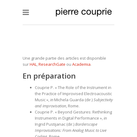
Une grande partie des articles est disponible
sur
HAL
,
ResearchGate
ou
Academia
.
En préparation
Couprie P. « The Role of the Instrument in
the Practice of Improvised Electroacoustic
Music »,
in
Michela Guarda (dir.)
Subjectivity
and improvisation
, Rome.
Couprie P. « Beyond Gestures: Rethinking
Instruments in Digital Performance »,
in
Ingrid Pustijanac (dir.)
Borderscape
Improvisations: From Analog Music to Live
Coding
, Rome.