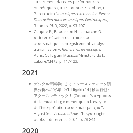
L’instrument dans les performances
numériques », in P. Couprie, K. Gohon, E.
Parent (dir.)
La musique et la machine. Penser
l’interaction dans les musiques électroniques
,
Rennes, PUR, 2022, p. 93-107.
Couprie P., Raboisson N., Lamarche O.
« L’interprétation de la musique
acousmatique : enregistrement, analyse,
transmission »,
Recherches en musique
,
Paris, Collegium Musicæ/Ministère de la
culture/CNRS, p. 117-123.
2021
デジタル音楽学によるアクースマティック演
奏分析への寄与 ,
in
T. Higaki (éd.) 檜垣智也 :
アクースマティック！ (Couprie P. « Apports
de la musicologie numérique à l’analyse
de l’interprétation acousmatique »,
in
T.
Higaki (éd.)
Acousmatique
!, Tokyo, engine
books – difference, 2021, p. 78-84.)
2020