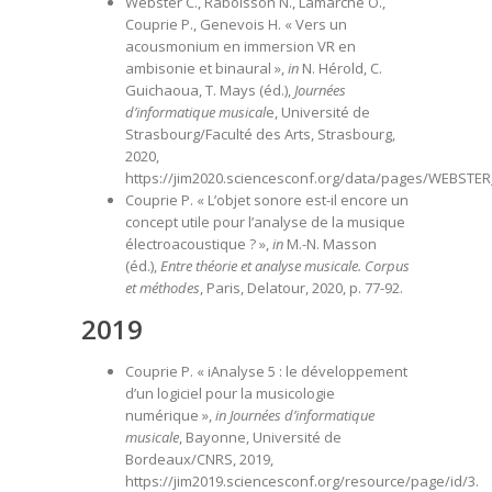
Webster C., Raboisson N., Lamarche O.,
Couprie P., Genevois H. « Vers un
acousmonium en immersion VR en
ambisonie et binaural »,
in
N. Hérold, C.
Guichaoua, T. Mays (éd.),
Journées
d’informatique musical
e, Université de
Strasbourg/Faculté des Arts, Strasbourg,
2020,
https://jim2020.sciencesconf.org/data/pages/WEBS
Couprie P. « L’objet sonore est-il encore un
concept utile pour l’analyse de la musique
électroacoustique ? »,
in
M.-N. Masson
(éd.),
Entre théorie et analyse musicale. Corpus
et méthodes
, Paris, Delatour, 2020, p. 77-92.
2019
Couprie P. « iAnalyse 5 : le développement
d’un logiciel pour la musicologie
numérique »,
in
Journées d’informatique
musicale
, Bayonne, Université de
Bordeaux/CNRS, 2019,
https://jim2019.sciencesconf.org/resource/page/id/3
.