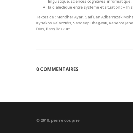
linguistique, sciences cognitives, informatique …
la dialectique entre système et situation ; – l’h
Textes de : Mondher Ayari, Saif Ben Adberrazak Moh
Kyriakos Kalaitzidis, Sandeep Bhagwati, Rebecca Jane
Dias, Barış Bozkurt
0 COMMENTAIRES
© 2019, pierre couprie