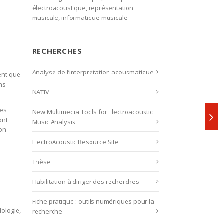
électroacoustique, représentation
musicale, informatique musicale
RECHERCHES
Analyse de l’interprétation acousmatique
ent que
ns
NATIV
ses
New Multimedia Tools for Electroacoustic
ont
Music Analysis
ion
ElectroAcoustic Resource Site
Thèse
Habilitation à diriger des recherches
Fiche pratique : outils numériques pour la
ologie,
recherche