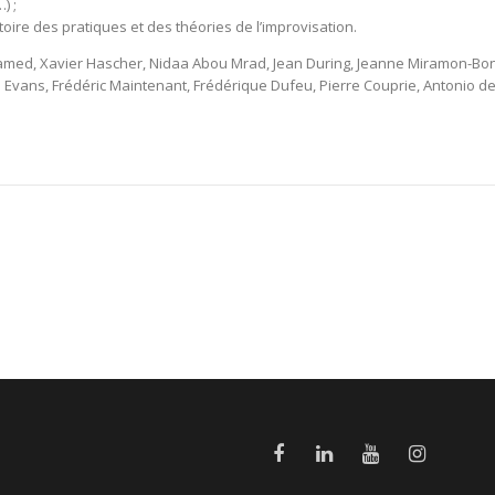
) ;
istoire des pratiques et des théories de l’improvisation.
amed, Xavier Hascher, Nidaa Abou Mrad, Jean During, Jeanne Miramon-Bo
 Evans, Frédéric Maintenant, Frédérique Dufeu, Pierre Couprie, Antonio d