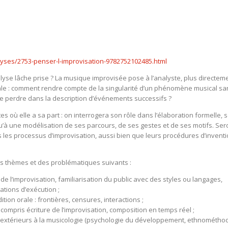
lyses/2753-penser-l-improvisation-9782752102485.html
nalyse lâche prise ? La musique improvisée pose à l’analyste, plus directem
rale : comment rendre compte de la singularité d’un phénomène musical sa
i se perdre dans la description d’événements successifs ?
s où elle a sa part : on interrogera son rôle dans l’élaboration formelle, 
usqu’à une modélisation de ses parcours, de ses gestes et de ses motifs. Ser
les processus d’improvisation, aussi bien que leurs procédures d’invent
des thèmes et des problématiques suivants :
 l’improvisation, familiarisation du public avec des styles ou langages,
ations d’exécution ;
tion orale : frontières, censures, interactions ;
 compris écriture de l’improvisation, composition en temps réel ;
 extérieurs à la musicologie (psychologie du développement, ethnométhod