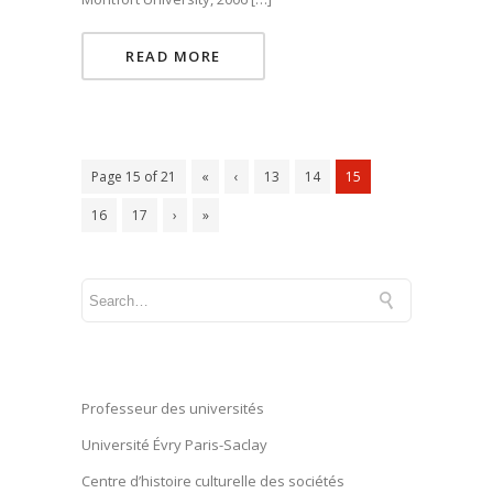
READ MORE
Page 15 of 21
«
‹
13
14
15
16
17
›
»
Professeur des universités
Université Évry Paris-Saclay
Centre d’histoire culturelle des sociétés