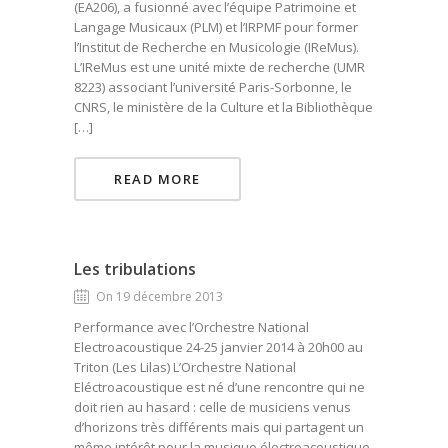
(EA206), a fusionné avec l’équipe Patrimoine et
Langage Musicaux (PLM) et l’IRPMF pour former
l’Institut de Recherche en Musicologie (IReMus).
L’IReMus est une unité mixte de recherche (UMR
8223) associant l’université Paris-Sorbonne, le
CNRS, le ministère de la Culture et la Bibliothèque
[…]
READ MORE
Les tribulations
On 19 décembre 2013
Performance avec l’Orchestre National
Electroacoustique 24-25 janvier 2014 à 20h00 au
Triton (Les Lilas) L’Orchestre National
Eléctroacoustique est né d’une rencontre qui ne
doit rien au hasard : celle de musiciens venus
d’horizons très différents mais qui partagent un
même intérêt pour la musique électroacoustique