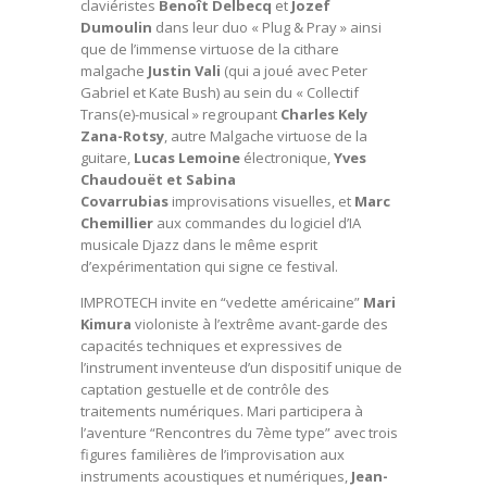
claviéristes
Benoît Delbecq
et
Jozef
Dumoulin
dans leur duo « Plug & Pray » ainsi
que de l’immense virtuose de la cithare
malgache
Justin Vali
(qui a joué avec Peter
Gabriel et Kate Bush) au sein du « Collectif
Trans(e)-musical » regroupant
Charles Kely
Zana-Rotsy
, autre Malgache virtuose de la
guitare,
Lucas Lemoine
électronique,
Yves
Chaudouët et Sabina
Covarrubias
improvisations visuelles, et
Marc
Chemillier
aux commandes du logiciel d’IA
musicale Djazz dans le même esprit
d’expérimentation qui signe ce festival.
IMPROTECH invite en “vedette américaine”
Mari
Kimura
violoniste à l’extrême avant-garde des
capacités techniques et expressives de
l’instrument inventeuse d’un dispositif unique de
captation gestuelle et de contrôle des
traitements numériques. Mari participera à
l’aventure “Rencontres du 7ème type” avec trois
figures familières de l’improvisation aux
instruments acoustiques et numériques,
Jean-