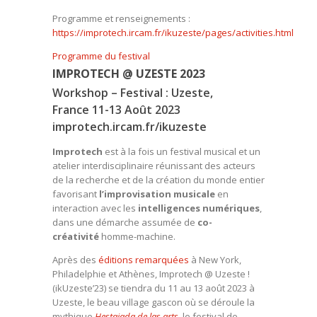
Programme et renseignements :
https://improtech.ircam.fr/ikuzeste/pages/activities.html
Programme du festival
IMPROTECH @ UZESTE 2023
Workshop – Festival : Uzeste,
France 11-13 Août 2023
improtech.ircam.fr/ikuzeste
Improtech
est à la fois un festival musical et un
atelier interdisciplinaire réunissant des acteurs
de la recherche et de la création du monde entier
favorisant
l’improvisation musicale
en
interaction avec les
intelligences numériques
,
dans une démarche assumée de
co-
créativité
homme-machine.
Après des
éditions remarquées
à New York,
Philadelphie et Athènes, Improtech @ Uzeste !
(ikUzeste’23) se tiendra du 11 au 13 août 2023 à
Uzeste, le beau village gascon où se déroule la
mythique
Hestajada de las arts
,
le festival de