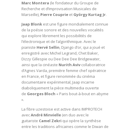
Marc Montera
(le fondateur du Groupe de
Recherche et d’Improvisation Musicales de
Marseille),
Pierre Couprie
et
György Kurtag Jr
.
Jaap Blonk
est une figure mondialement connue
de la poésie sonore et des nouvelles vocalités
qui explore librement les possibilités de
l’électronique et de l’algorithmique. Avec le
pianiste
Hervé Sellin
, Django d’or, qui a joué et
enregistré avec Michel Legrand, Chet Baker,
Dizzy Gillespie ou Dee Dee Dee Bridgewater,
ainsi que la cinéaste
Nurith Aviv
collaboratrice
d’Agnes Varda, première femme chef opératrice
en France, et figure renommée du cinéma
documentaire expérimental, Jaap incarne
diaboliquement la pièce multimedia ouverte
de
Georges Bloch
« Paris bout-à-bout en abyme
».
La fibre uzestoise est active dans IMPROTECH
avec
André Minvielle
(en duo avec le
guitariste
Camel Zekri
qui opère la synthèse
entre les traditions africaines comme le Diwan de