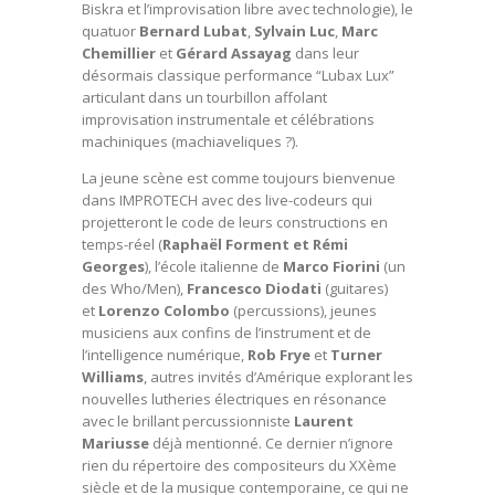
Biskra et l’improvisation libre avec technologie), le
quatuor
Bernard Lubat
,
Sylvain Luc
,
Marc
Chemillier
et
Gérard Assayag
dans leur
désormais classique performance “Lubax Lux”
articulant dans un tourbillon affolant
improvisation instrumentale et célébrations
machiniques (machiaveliques ?).
La jeune scène est comme toujours bienvenue
dans IMPROTECH avec des live-codeurs qui
projetteront le code de leurs constructions en
temps-réel (
Raphaël Forment et Rémi
Georges
), l’école italienne de
Marco Fiorini
(un
des Who/Men),
Francesco Diodati
(guitares)
et
Lorenzo Colombo
(percussions), jeunes
musiciens aux confins de l’instrument et de
l’intelligence numérique,
Rob Frye
et
Turner
Williams
, autres invités d’Amérique explorant les
nouvelles lutheries électriques en résonance
avec le brillant percussionniste
Laurent
Mariusse
déjà mentionné. Ce dernier n’ignore
rien du répertoire des compositeurs du XXème
siècle et de la musique contemporaine, ce qui ne