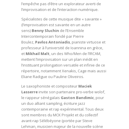
l’empêche pas d’être un explorateur averti de
l’improvisation et de l’interaction numérique.
Spécialistes de cette musique dite « savante »
(l’improvisation est savante en un autre
sens)
Benny Sluchin
de l’Ensemble
Intercontemporain fondé par Pierre
Boulez,
Pavlos Antoniadis
, pianiste virtuose et
professeur à l’université de Ioannina en grèce,
et
Mikhail Malt
, un des Who/Men de l’IRCAM,
mettent l’improvisation sur un plan inédit en
l’instituant prolongation versatile et infinie de ce
répertoire, notamment Xenakis, Cage mais aussi
Eliane Radigue ou Pauline Oliveiros.
Le saxophoniste et compositeur
Maciek
Lasserre
invite son partenaire pro-verbe wolof,
le rappeur sénégalais
Gaston Bandimic
, pour
un duo alliant sampling, écriture jazz
contemporaine et rap expérimental. Tous deux
sont membres du MCK Projekt et du collectif
avant-rap Sélébéyone (portée par Steve
Lehman, musicien majeur de la nouvelle scène