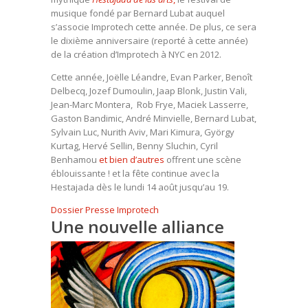
musique fondé par Bernard Lubat auquel
s’associe Improtech cette année. De plus, ce sera
le dixième anniversaire (reporté à cette année)
de la création d’Improtech à NYC en 2012.
Cette année, Joëlle Léandre, Evan Parker, Benoît
Delbecq, Jozef Dumoulin, Jaap Blonk, Justin Vali,
Jean-Marc Montera, Rob Frye, Maciek Lasserre,
Gaston Bandimic, André Minvielle, Bernard Lubat,
Sylvain Luc, Nurith Aviv, Mari Kimura, György
Kurtag, Hervé Sellin, Benny Sluchin, Cyril
Benhamou
et bien d’autres
offrent une scène
éblouissante ! et la fête continue avec la
Hestajada dès le lundi 14 août jusqu’au 19.
Dossier Presse Improtech
Une nouvelle alliance