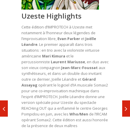
Uzeste Highlights
Cette édition d’IMPROTECH à Uzeste met
notamment à l’honneur deux légendes de
l’improvisation libre,
Evan Parker
et
Joëlle
Léandre
. Le premier apparaît dans trois
situations : en trio avec la violoniste virtuose
américaine
Mari Kimura
et le
percussionniste
Laurent Mariusse
, en duo avec
son vieux compagnon
Jean-Marc-Foussat
aux
synthétiseurs, et dans un double duo invitant
outre ce dernier, Joëlle Léandre et
Gérard
Assayag
opérant le logiciel d’IA musicale Somax2
pour une co-improvisation machinique dans
l’esprit d’IMPROTECH. Joëlle Léandre donne une
version spéciale pour Uzeste du spectacle
REACHing OUT qui a enflammé le centre Georges
Pompidou en juin, avec les
Who/Men
de l’IRCAM
opérant Somax2. Cette édition est aussi honorée
de la présence de deux maîtres